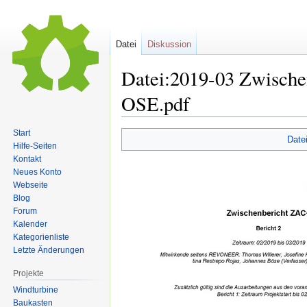
Datei
Diskussion
Datei:2019-03 Zwisc
OSE.pdf
Start
Date
Hilfe-Seiten
Zur
Zur
Kontakt
Navigation
Suche
Neues Konto
springen
springen
Webseite
Blog
Forum
Kalender
Kategorienliste
Letzte Änderungen
Projekte
Windturbine
Baukasten