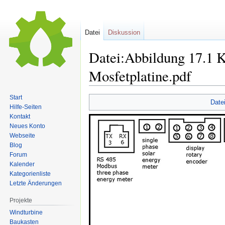
Datei
Diskussion
Datei:Abbildung 17.1 
Mosfetplatine.pdf
Start
Date
Hilfe-Seiten
Zur
Zur
Kontakt
Navigation
Suche
Neues Konto
springen
springen
Webseite
Blog
Forum
Kalender
Kategorienliste
Letzte Änderungen
Projekte
Windturbine
Baukasten