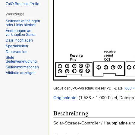
Zn/O-Brennstoffzelle
Werkzeuge
Seitenanknüpfungen
oder Links hierher
Änderungen an
verknüpften Seiten
Datei hochladen
Spezialseiten
Druckversion
Stete
Seitenverknüpfung
Seiten­informationen
Attribute anzeigen
Größe der JPG-Vorschau dieser PDF-Datei:
800 ×
Originaldatei
‎
(1.583 × 1.000 Pixel, Dateig
Beschreibung
Solar-Storage-Controller / Hauptplatine un