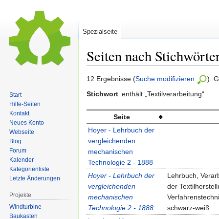
Spezialseite
Seiten nach Stichwörte
Zur
Zur
12 Ergebnisse (
Suche modifizieren
). 
Navigation
Suche
Stichwort
enthält „Textilverarbeitung“
Start
springen
springen
Hilfe-Seiten
Kontakt
Seite
Neues Konto
Hoyer - Lehrbuch der
Webseite
vergleichenden
Blog
Forum
mechanischen
Kalender
Technologie 2 - 1888
Kategorienliste
Hoyer - Lehrbuch der
Lehrbuch, Verarb
Letzte Änderungen
vergleichenden
der Textilherste
Projekte
mechanischen
Verfahrenstechn
Windturbine
Technologie 2 - 1888
schwarz-weiß
Baukasten