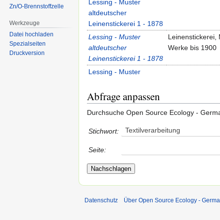
Lessing - Muster
Zn/O-Brennstoffzelle
altdeutscher
Werkzeuge
Leinenstickerei 1 - 1878
Datei hochladen
Lessing - Muster
Leinenstickerei,
Spezialseiten
altdeutscher
Werke bis 1900
Druckversion
Leinenstickerei 1 - 1878
Lessing - Muster
altdeutscher
Abfrage anpassen
Leinenstickerei 2 - 1879
Lessing - Muster
Leinenstickerei,
Durchsuche Open Source Ecology - Germ
altdeutscher
Werke bis 1900
Leinenstickerei 2 - 1879
Textilverarbeitung
Stichwort:
Open Hardware-
Kammwebstul, Te
Seite:
Webstuhl – OHLOOM
Open Hardware-
Kammwebstul, Te
Webstuhl – OHLOOM
Pulszky & Fischbach
1878
Datenschutz
Über Open Source Ecology - Germ
Pulszky & Fischbach
Abbildung von We