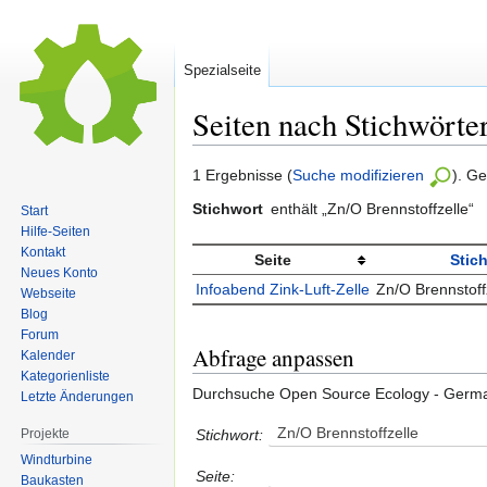
Spezialseite
Seiten nach Stichwörte
Zur
Zur
1 Ergebnisse (
Suche modifizieren
). G
Navigation
Suche
Stichwort
enthält „Zn/O Brennstoffzelle“
Start
springen
springen
Hilfe-Seiten
Kontakt
Seite
Stic
Neues Konto
Infoabend Zink-Luft-Zelle
Zn/O Brennstoffz
Webseite
Blog
Forum
Abfrage anpassen
Kalender
Kategorienliste
Durchsuche Open Source Ecology - Germ
Letzte Änderungen
Zn/O Brennstoffzelle
Stichwort:
Projekte
Windturbine
Seite:
Baukasten