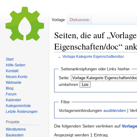
Vorlage
Diskussion
Seiten, die auf „Vorlag
Eigenschaften/doc“ an
←
Vorlage:Kategorie Eigenschaften/doc
Start
Hilfe-Seiten
Zur
Zur
Seitenanknüpfungen oder Links hierher
Kontakt
Navigation
Suche
Neues Konto
Seite:
springen
springen
Webseite
umkehren
Blog
Forum
Kalender
Filter
Kategorienliste
Vorlageneinbindungen
ausblenden
| Ve
Letzte Änderungen
Projekte
Die folgenden Seiten verlinken auf
Vorlag
Windturbine
Angezeigt werden 1 Eintrag.
Baukasten