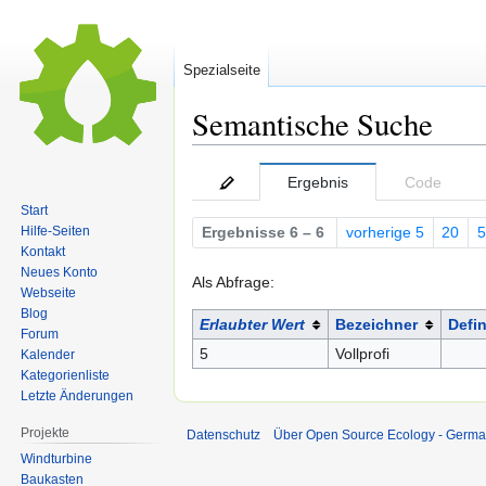
Spezialseite
Semantische Suche
Zur
Zur
Ergebnis
Code
Navigation
Suche
Start
springen
springen
Hilfe-Seiten
Ergebnisse 6 – 6
vorherige 5
20
5
Kontakt
Neues Konto
Als Abfrage:
Webseite
Blog
Erlaubter Wert
Bezeichner
Defin
Forum
5
Vollprofi
Kalender
Kategorienliste
Letzte Änderungen
Projekte
Datenschutz
Über Open Source Ecology - Germ
Windturbine
Baukasten