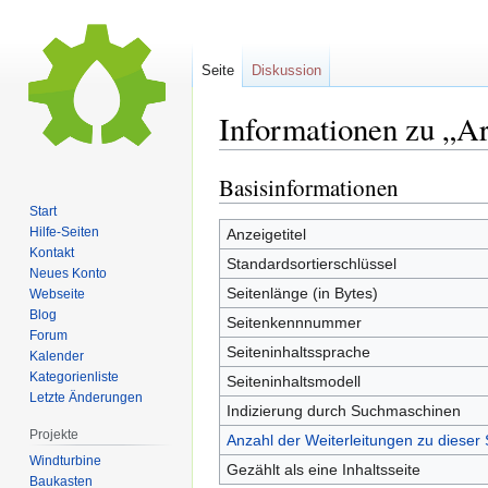
Seite
Diskussion
Informationen zu „
Basisinformationen
Zur
Zur
Navigation
Suche
Start
springen
springen
Hilfe-Seiten
Anzeigetitel
Kontakt
Standardsortierschlüssel
Neues Konto
Seitenlänge (in Bytes)
Webseite
Blog
Seitenkennnummer
Forum
Seiteninhaltssprache
Kalender
Kategorienliste
Seiteninhaltsmodell
Letzte Änderungen
Indizierung durch Suchmaschinen
Projekte
Anzahl der Weiterleitungen zu dieser 
Windturbine
Gezählt als eine Inhaltsseite
Baukasten