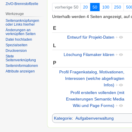
Zn/O-Brennstoffzelle
vorherige 50
20
50
100
250
50
Werkzeuge
Unterhalb werden 4 Seiten angezeigt, auf d
Seitenanknüpfungen
oder Links hierher
E
Änderungen an
verknüpften Seiten
Entwurf für Projekt-Daten
+
Datei hochladen
L
Spezialseiten
Druckversion
Löschung Filamaker klären
+
Stete
Seitenverknüpfung
P
Seiten­informationen
Attribute anzeigen
Profil Fragenkatalog, Motivationen,
Interessen (welche abgefragten
Infos)
+
Profil erstellen vollenden (mit
Erweiterungen Semantic Media
Wiki und Page Forms)
+
Kategorie
:
Aufgabenverwaltung