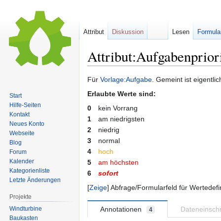
Attribut
Diskussion
Lesen
Formula
Attribut:Aufgabenpriori
Zur
Zur
Für
Vorlage:Aufgabe
. Gemeint ist eigentlic
Navigation
Suche
Erlaubte Werte sind:
Start
springen
springen
Hilfe-Seiten
0
kein Vorrang
Kontakt
1
am niedrigsten
Neues Konto
2
niedrig
Webseite
3
normal
Blog
4
hoch
Forum
Kalender
5
am höchsten
Kategorienliste
6
sofort
Letzte Änderungen
Zeige
Abfrage/Formularfeld für Wertedefi
Projekte
Windturbine
Annotationen
Dateneinsc
4
Baukasten