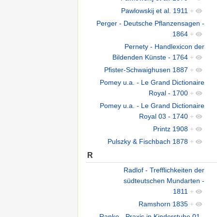
Pawlowskij et al. 1911
+
Perger - Deutsche Pflanzensagen -
1864
+
Pernety - Handlexicon der
Bildenden Künste - 1764
+
Pfister-Schwaighusen 1887
+
Pomey u.a. - Le Grand Dictionaire
Royal - 1700
+
Pomey u.a. - Le Grand Dictionaire
Royal 03 - 1740
+
Printz 1908
+
Pulszky & Fischbach 1878
+
R
Radlof - Trefflichkeiten der
südteutschen Mundarten -
1811
+
Ramshorn 1835
+
Ranke - Praxis in Kinderstube 01 -