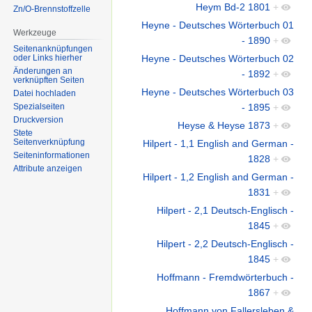
Heym Bd-2 1801
+
Zn/O-Brennstoffzelle
Heyne - Deutsches Wörterbuch 01
Werkzeuge
- 1890
+
Seitenanknüpfungen
Heyne - Deutsches Wörterbuch 02
oder Links hierher
Änderungen an
- 1892
+
verknüpften Seiten
Heyne - Deutsches Wörterbuch 03
Datei hochladen
- 1895
+
Spezialseiten
Druckversion
Heyse & Heyse 1873
+
Stete
Seitenverknüpfung
Hilpert - 1,1 English and German -
Seiten­informationen
1828
+
Attribute anzeigen
Hilpert - 1,2 English and German -
1831
+
Hilpert - 2,1 Deutsch-Englisch -
1845
+
Hilpert - 2,2 Deutsch-Englisch -
1845
+
Hoffmann - Fremdwörterbuch -
1867
+
Hoffmann von Fallersleben &