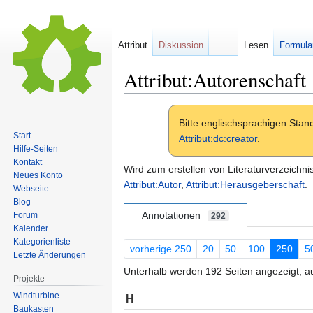
Attribut
Diskussion
Lesen
Formula
Attribut:Autorenschaft
Zur
Zur
Bitte englischsprachigen Sta
Navigation
Suche
Start
Attribut:dc:creator
.
springen
springen
Hilfe-Seiten
Kontakt
Wird zum erstellen von Literaturverzeichni
Neues Konto
Attribut:Autor
,
Attribut:Herausgeberschaft
.
Webseite
Blog
Annotationen
Forum
292
Kalender
Kategorienliste
vorherige 250
20
50
100
250
5
Letzte Änderungen
Unterhalb werden 192 Seiten angezeigt, au
Projekte
Windturbine
H
Baukasten