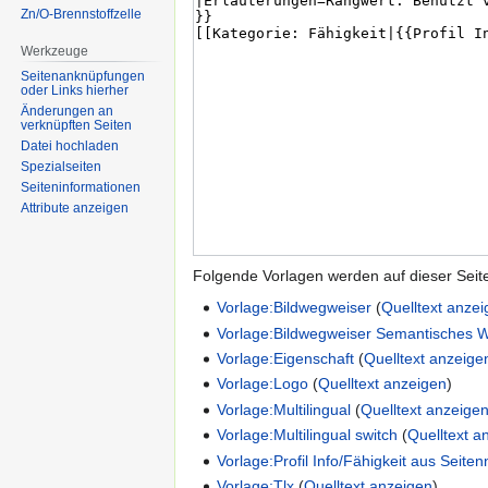
Zn/O-Brennstoffzelle
Werkzeuge
Seitenanknüpfungen
oder Links hierher
Änderungen an
verknüpften Seiten
Datei hochladen
Spezialseiten
Seiten­informationen
Attribute anzeigen
Folgende Vorlagen werden auf dieser Seit
Vorlage:Bildwegweiser
(
Quelltext anze
Vorlage:Bildwegweiser Semantisches W
Vorlage:Eigenschaft
(
Quelltext anzeige
Vorlage:Logo
(
Quelltext anzeigen
)
Vorlage:Multilingual
(
Quelltext anzeige
Vorlage:Multilingual switch
(
Quelltext a
Vorlage:Profil Info/Fähigkeit aus Seit
Vorlage:Tlx
(
Quelltext anzeigen
)