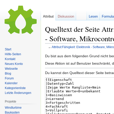
Attribut
Diskussion
Lesen
Formula
Quelltext der Seite Attr
- Software, Mikrocont
←
Attribut:Fähigkeit: Elektronik - Software, Mi
Start
Hilfe-Seiten
Zur
Zur
Du bist aus dem folgenden Grund nicht bere
Kontakt
Navigation
Suche
Diese Aktion ist auf Benutzer beschränkt, 
Neues Konto
springen
springen
Webseite
Du kannst den Quelltext dieser Seite betr
Blog
Forum
Kalender
Kategorienliste
Letzte Änderungen
Projekte
Windturbine
Baukasten