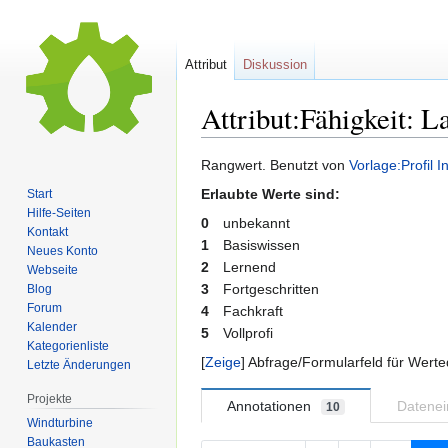
Attribut
Diskussion
Attribut:Fähigkeit: L
Zur
Zur
Rangwert. Benutzt von
Vorlage:Profil I
Navigation
Suche
Erlaubte Werte sind:
Start
springen
springen
Hilfe-Seiten
0
unbekannt
Kontakt
1
Basiswissen
Neues Konto
2
Lernend
Webseite
3
Fortgeschritten
Blog
Forum
4
Fachkraft
Kalender
5
Vollprofi
Kategorienliste
Zeige
Abfrage/Formularfeld für Werte
Letzte Änderungen
Projekte
Annotationen
Datene
10
Windturbine
Baukasten