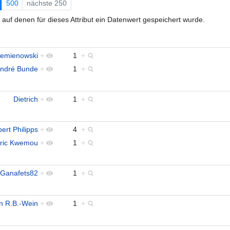
500
nächste 250
auf denen für dieses Attribut ein Datenwert gespeichert wurde.
iemienowski
+
1
+
ndré Bunde
+
1
+
Dietrich
+
1
+
ert Philipps
+
4
+
ric Kwemou
+
1
+
Ganafets82
+
1
+
n R.B.-Wein
+
1
+