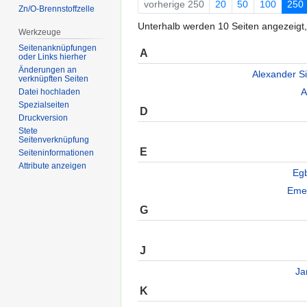
vorherige 250
20
50
100
250
Zn/O-Brennstoffzelle
Unterhalb werden 10 Seiten angezeigt, 
Werkzeuge
Seitenanknüpfungen
A
oder Links hierher
Änderungen an
Alexander S
verknüpften Seiten
A
Datei hochladen
Spezialseiten
D
Druckversion
Stete
Seitenverknüpfung
E
Seiten­informationen
Attribute anzeigen
Egb
Eme
G
J
Ja
K