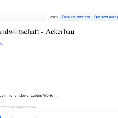
Lesen
Formular anzeigen
Quelltext anze
andwirtschaft - Ackerbau
nfo
.
definitionen der erlaubten Werte …
inschränkungsschema