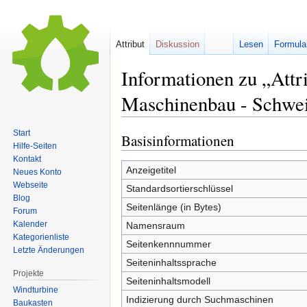
Attribut
Diskussion
Lesen
Formula
Informationen zu „Attri
Maschinenbau - Schwei
Start
Basisinformationen
Zur
Zur
Hilfe-Seiten
Navigation
Suche
Kontakt
springen
springen
Anzeigetitel
Neues Konto
Webseite
Standardsortierschlüssel
Blog
Seitenlänge (in Bytes)
Forum
Kalender
Namensraum
Kategorienliste
Seitenkennnummer
Letzte Änderungen
Seiteninhaltssprache
Projekte
Seiteninhaltsmodell
Windturbine
Indizierung durch Suchmaschinen
Baukasten