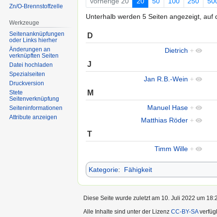
vorherige 20
20
50
100
250
50
Zn/O-Brennstoffzelle
Unterhalb werden 5 Seiten angezeigt, auf d
Werkzeuge
Seitenanknüpfungen
D
oder Links hierher
Änderungen an
Dietrich
+
verknüpften Seiten
J
Datei hochladen
Spezialseiten
Jan R.B.-Wein
+
Druckversion
M
Stete
Seitenverknüpfung
Manuel Hase
+
Seiten­informationen
Attribute anzeigen
Matthias Röder
+
T
Timm Wille
+
Kategorie
:
Fähigkeit
Diese Seite wurde zuletzt am 10. Juli 2022 um 18:2
Alle Inhalte sind unter der Lizenz
CC-BY-SA
verfüg