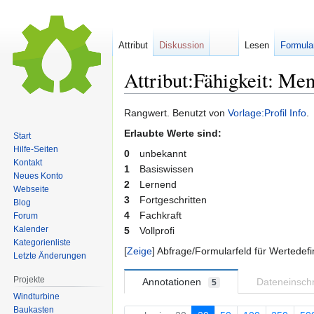
Attribut
Diskussion
Lesen
Formula
Attribut:Fähigkeit: Men
Zur
Zur
Rangwert. Benutzt von
Vorlage:Profil Info
.
Navigation
Suche
Erlaubte Werte sind:
Start
springen
springen
Hilfe-Seiten
0
unbekannt
Kontakt
1
Basiswissen
Neues Konto
2
Lernend
Webseite
3
Fortgeschritten
Blog
4
Fachkraft
Forum
Kalender
5
Vollprofi
Kategorienliste
Zeige
Abfrage/Formularfeld für Wertedefi
Letzte Änderungen
Projekte
Annotationen
Dateneinsc
5
Windturbine
Baukasten