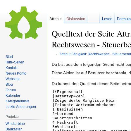
Attribut
Diskussion
Lesen
Formula
Quelltext der Seite Attr
Rechtswesen - Steuerbe
←
Attribut:Fähigkeit: Rechtswesen - Steuerberat
Start
Hilfe-Seiten
Zur
Zur
Du bist aus dem folgenden Grund nicht bere
Kontakt
Navigation
Suche
Diese Aktion ist auf Benutzer beschränkt, 
Neues Konto
springen
springen
Webseite
Du kannst den Quelltext dieser Seite betr
Blog
Forum
Kalender
Kategorienliste
Letzte Änderungen
Projekte
Windturbine
Baukasten