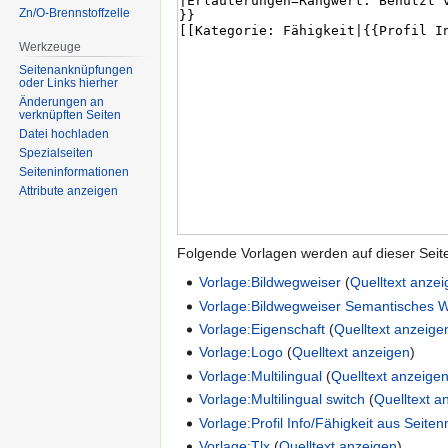
Zn/O-Brennstoffzelle
Werkzeuge
Seitenanknüpfungen
oder Links hierher
Änderungen an
verknüpften Seiten
Datei hochladen
Spezialseiten
Seiten­informationen
Attribute anzeigen
Folgende Vorlagen werden auf dieser Seit
Vorlage:Bildwegweiser
(
Quelltext anze
Vorlage:Bildwegweiser Semantisches W
Vorlage:Eigenschaft
(
Quelltext anzeige
Vorlage:Logo
(
Quelltext anzeigen
)
Vorlage:Multilingual
(
Quelltext anzeige
Vorlage:Multilingual switch
(
Quelltext a
Vorlage:Profil Info/Fähigkeit aus Seit
Vorlage:Tlx
(
Quelltext anzeigen
)