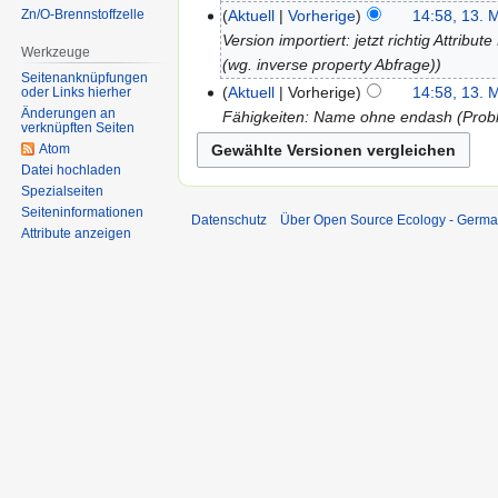
Zn/O-Brennstoffzelle
Aktuell
Vorherige
14:58, 13. 
Version importiert: jetzt richtig Attr
Werkzeuge
(wg. inverse property Abfrage)
Seitenanknüpfungen
Aktuell
Vorherige
14:58, 13. 
oder Links hierher
Änderungen an
Fähigkeiten: Name ohne endash (Probl
verknüpften Seiten
Atom
Datei hochladen
Spezialseiten
Seiten­informationen
Datenschutz
Über Open Source Ecology - Germ
Attribute anzeigen