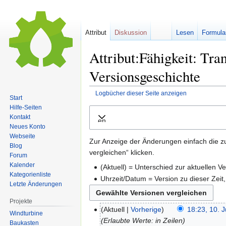
Attribut
Diskussion
Lesen
Formula
Attribut:Fähigkeit: Tra
Versionsgeschichte
Logbücher dieser Seite anzeigen
Start
Hilfe-Seiten
Zur
Zur
Kontakt
Ausklappen
Navigation
Suche
Neues Konto
springen
springen
Webseite
Zur Anzeige der Änderungen einfach die z
Blog
vergleichen“ klicken.
Forum
Kalender
(Aktuell) = Unterschied zur aktuellen V
Kategorienliste
Uhrzeit/Datum = Version zu dieser Zei
Letzte Änderungen
Projekte
Aktuell
Vorherige
18:23, 10. J
Windturbine
Erlaubte Werte: in Zeilen
Baukasten