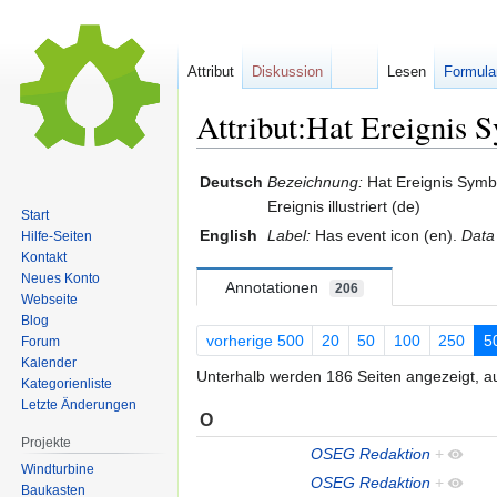
Attribut
Diskussion
Lesen
Formula
Attribut:Hat Ereignis
Zur
Zur
Deutsch
Bezeichnung:
Hat Ereignis Symb
Navigation
Suche
Ereignis illustriert (de)
Start
springen
springen
English
Label:
Has event icon (en).
Data
Hilfe-Seiten
Kontakt
Neues Konto
Annotationen
206
Webseite
Blog
vorherige 500
20
50
100
250
5
Forum
Kalender
Unterhalb werden 186 Seiten angezeigt, au
Kategorienliste
Letzte Änderungen
O
Projekte
OSEG Redaktion
+
Windturbine
OSEG Redaktion
+
Baukasten