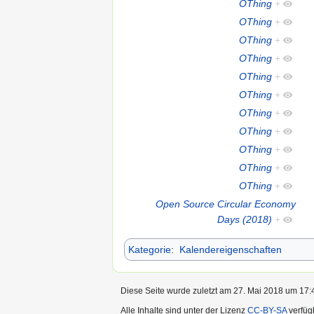
OThing
+
OThing
+
OThing
+
OThing
+
OThing
+
OThing
+
OThing
+
OThing
+
OThing
+
OThing
+
OThing
+
Open Source Circular Economy
Days (2018)
+
Kategorie
:
Kalendereigenschaften
Diese Seite wurde zuletzt am 27. Mai 2018 um 17:4
Alle Inhalte sind unter der Lizenz
CC-BY-SA
verfüg