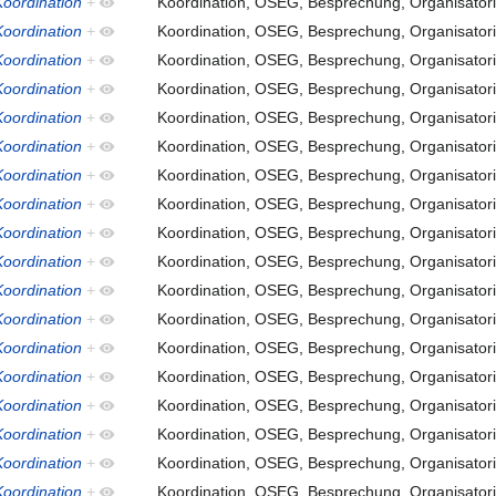
oordination
+
Koordination, OSEG, Besprechung, Organisatori
oordination
+
Koordination, OSEG, Besprechung, Organisatori
oordination
+
Koordination, OSEG, Besprechung, Organisatori
oordination
+
Koordination, OSEG, Besprechung, Organisatori
oordination
+
Koordination, OSEG, Besprechung, Organisatori
oordination
+
Koordination, OSEG, Besprechung, Organisatori
oordination
+
Koordination, OSEG, Besprechung, Organisatori
oordination
+
Koordination, OSEG, Besprechung, Organisatori
oordination
+
Koordination, OSEG, Besprechung, Organisatori
oordination
+
Koordination, OSEG, Besprechung, Organisatori
oordination
+
Koordination, OSEG, Besprechung, Organisatori
oordination
+
Koordination, OSEG, Besprechung, Organisatori
oordination
+
Koordination, OSEG, Besprechung, Organisatori
oordination
+
Koordination, OSEG, Besprechung, Organisatori
oordination
+
Koordination, OSEG, Besprechung, Organisatori
oordination
+
Koordination, OSEG, Besprechung, Organisatori
oordination
+
Koordination, OSEG, Besprechung, Organisatori
oordination
+
Koordination, OSEG, Besprechung, Organisatori