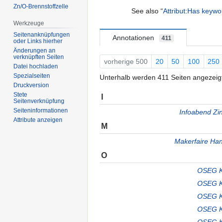
Zn/O-Brennstoffzelle
See also “
Attribut:Has keywor
Werkzeuge
Seitenanknüpfungen
Annotationen
411
oder Links hierher
Änderungen an
verknüpften Seiten
vorherige 500
20
50
100
250
Datei hochladen
Spezialseiten
Unterhalb werden 411 Seiten angezeigt,
Druckversion
Stete
I
Seitenverknüpfung
Seiten­informationen
Infoabend Zin
Attribute anzeigen
M
Makerfaire Ha
O
OSEG K
OSEG K
OSEG K
OSEG K
OSEG K