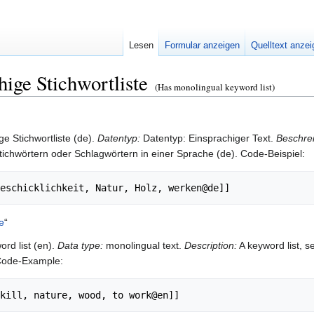
Lesen
Formular anzeigen
Quelltext anze
hige Stichwortliste
(Has monolingual keyword list)
e Stichwortliste (de).
Datentyp:
Datentyp: Einsprachiger Text.
Beschre
ichwörtern oder Schlagwörtern in einer Sprache (de). Code-Beispiel:
e
“
rd list (en).
Data type:
monolingual text.
Description:
A keyword list, s
Code-Example: