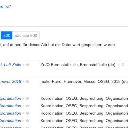
d list
”
500
nächste 500
 auf denen für dieses Attribut ein Datenwert gespeichert wurde.
k-Luft-Zelle
+
Zn/O Brennstoffzelle, Brennstoffzelle (de)
+
nnover 2018
+
makerFaire, Hannover, Messe, OSEG, 2018 (d
oordination
+
Koordination, OSEG, Besprechung, Organisatori
oordination
+
Koordination, OSEG, Besprechung, Organisatori
oordination
+
Koordination, OSEG, Besprechung, Organisatori
oordination
+
Koordination, OSEG, Besprechung, Organisatori
oordination
+
Koordination, OSEG, Besprechung, Organisatori