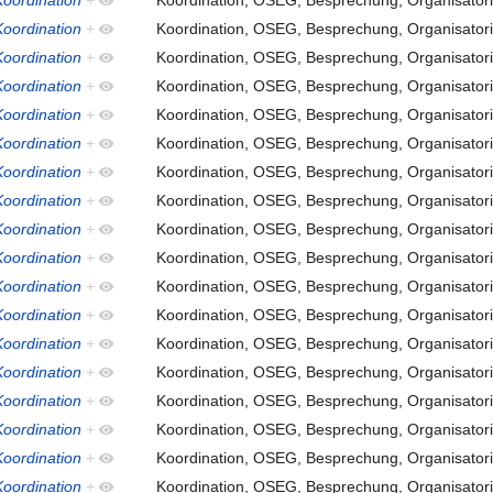
oordination
+
Koordination, OSEG, Besprechung, Organisatori
oordination
+
Koordination, OSEG, Besprechung, Organisatori
oordination
+
Koordination, OSEG, Besprechung, Organisatori
oordination
+
Koordination, OSEG, Besprechung, Organisatori
oordination
+
Koordination, OSEG, Besprechung, Organisatori
oordination
+
Koordination, OSEG, Besprechung, Organisatori
oordination
+
Koordination, OSEG, Besprechung, Organisatori
oordination
+
Koordination, OSEG, Besprechung, Organisatori
oordination
+
Koordination, OSEG, Besprechung, Organisatori
oordination
+
Koordination, OSEG, Besprechung, Organisatori
oordination
+
Koordination, OSEG, Besprechung, Organisatori
oordination
+
Koordination, OSEG, Besprechung, Organisatori
oordination
+
Koordination, OSEG, Besprechung, Organisatori
oordination
+
Koordination, OSEG, Besprechung, Organisatori
oordination
+
Koordination, OSEG, Besprechung, Organisatori
oordination
+
Koordination, OSEG, Besprechung, Organisatori
oordination
+
Koordination, OSEG, Besprechung, Organisatori