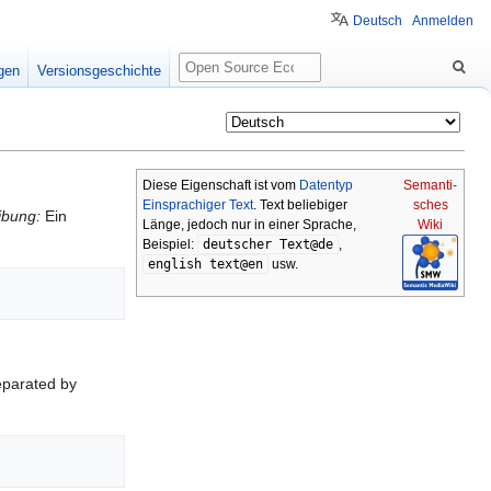
Deutsch
Anmelden
Suche
igen
Versionsgeschichte
Diese Eigenschaft ist vom
Datentyp
Semanti-
Einsprachiger Text
. Text beliebiger
sches
ibung:
Ein
Länge, jedoch nur in einer Sprache,
Wiki
Beispiel:
deutscher Text@de
,
english text@en
usw.
eparated by