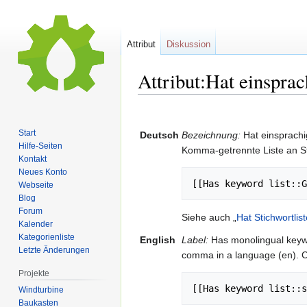
Attribut
Diskussion
Attribut:Hat einsprac
Zur
Zur
Navigation
Suche
Start
Deutsch
Bezeichnung:
Hat einsprachig
springen
springen
Hilfe-Seiten
Komma-getrennte Liste an St
Kontakt
Neues Konto
Webseite
Blog
Forum
Siehe auch „
Hat Stichwortlist
Kalender
Kategorienliste
English
Label:
Has monolingual keywo
Letzte Änderungen
comma in a language (en). 
Projekte
Windturbine
Baukasten