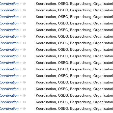
oordination
+
Koordination, OSEG, Besprechung, Organisatori
oordination
+
Koordination, OSEG, Besprechung, Organisatori
oordination
+
Koordination, OSEG, Besprechung, Organisatori
oordination
+
Koordination, OSEG, Besprechung, Organisatori
oordination
+
Koordination, OSEG, Besprechung, Organisatori
oordination
+
Koordination, OSEG, Besprechung, Organisatori
oordination
+
Koordination, OSEG, Besprechung, Organisatori
oordination
+
Koordination, OSEG, Besprechung, Organisatori
oordination
+
Koordination, OSEG, Besprechung, Organisatori
oordination
+
Koordination, OSEG, Besprechung, Organisatori
oordination
+
Koordination, OSEG, Besprechung, Organisatori
oordination
+
Koordination, OSEG, Besprechung, Organisatori
oordination
+
Koordination, OSEG, Besprechung, Organisatori
oordination
+
Koordination, OSEG, Besprechung, Organisatori
oordination
+
Koordination, OSEG, Besprechung, Organisatori
oordination
+
Koordination, OSEG, Besprechung, Organisatori
oordination
+
Koordination, OSEG, Besprechung, Organisatori