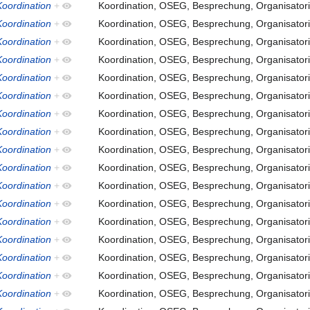
oordination
+
Koordination, OSEG, Besprechung, Organisatori
oordination
+
Koordination, OSEG, Besprechung, Organisatori
oordination
+
Koordination, OSEG, Besprechung, Organisatori
oordination
+
Koordination, OSEG, Besprechung, Organisatori
oordination
+
Koordination, OSEG, Besprechung, Organisatori
oordination
+
Koordination, OSEG, Besprechung, Organisatori
oordination
+
Koordination, OSEG, Besprechung, Organisatori
oordination
+
Koordination, OSEG, Besprechung, Organisatori
oordination
+
Koordination, OSEG, Besprechung, Organisatori
oordination
+
Koordination, OSEG, Besprechung, Organisatori
oordination
+
Koordination, OSEG, Besprechung, Organisatori
oordination
+
Koordination, OSEG, Besprechung, Organisatori
oordination
+
Koordination, OSEG, Besprechung, Organisatori
oordination
+
Koordination, OSEG, Besprechung, Organisatori
oordination
+
Koordination, OSEG, Besprechung, Organisatori
oordination
+
Koordination, OSEG, Besprechung, Organisatori
oordination
+
Koordination, OSEG, Besprechung, Organisatori