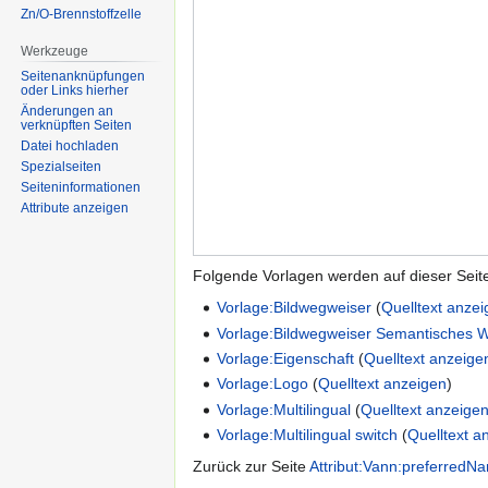
Zn/O-Brennstoffzelle
Werkzeuge
Seitenanknüpfungen
oder Links hierher
Änderungen an
verknüpften Seiten
Datei hochladen
Spezialseiten
Seiten­informationen
Attribute anzeigen
Folgende Vorlagen werden auf dieser Seit
Vorlage:Bildwegweiser
(
Quelltext anze
Vorlage:Bildwegweiser Semantisches W
Vorlage:Eigenschaft
(
Quelltext anzeige
Vorlage:Logo
(
Quelltext anzeigen
)
Vorlage:Multilingual
(
Quelltext anzeige
Vorlage:Multilingual switch
(
Quelltext a
Zurück zur Seite
Attribut:Vann:preferredN