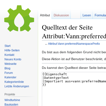
Attribut
Diskussion
Lesen
Formula
Quelltext der Seite
Attribut:Vann:preferr
←
Attribut:Vann:preferredNamespacePrefix
Start
Hilfe-Seiten
Zur
Zur
Du bist aus dem folgenden Grund nicht bere
Kontakt
Navigation
Suche
Diese Aktion ist auf Benutzer beschränkt, 
Neues Konto
springen
springen
Webseite
Du kannst den Quelltext dieser Seite betr
Blog
Forum
Kalender
Kategorienliste
Letzte Änderungen
Projekte
Windturbine
Baukasten