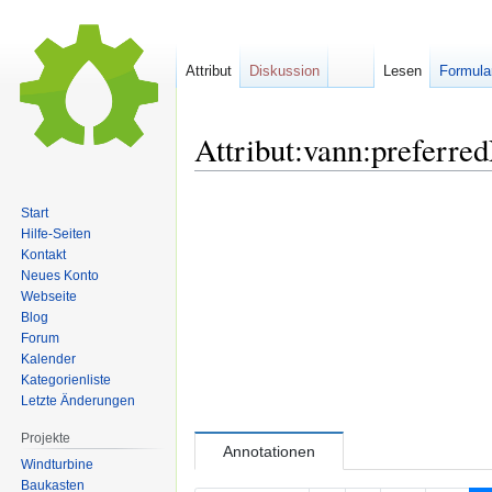
Attribut
Diskussion
Lesen
Formula
Attribut:vann:preferr
Zur
Zur
Start
Navigation
Suche
Hilfe-Seiten
springen
springen
Kontakt
Neues Konto
Webseite
Blog
Forum
Kalender
Kategorienliste
Letzte Änderungen
Projekte
Annotationen
Windturbine
Baukasten