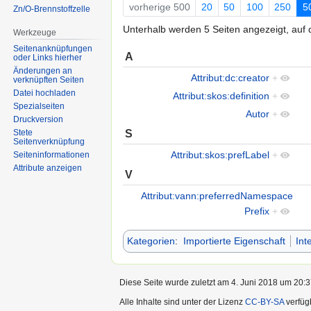
vorherige 500
20
50
100
250
5
Zn/O-Brennstoffzelle
Unterhalb werden 5 Seiten angezeigt, auf d
Werkzeuge
Seitenanknüpfungen
A
oder Links hierher
Änderungen an
Attribut:dc:creator
+
verknüpften Seiten
Datei hochladen
Attribut:skos:definition
+
Spezialseiten
Autor
+
Druckversion
S
Stete
Seitenverknüpfung
Attribut:skos:prefLabel
+
Seiten­informationen
Attribute anzeigen
V
Attribut:vann:preferredNamespace
Prefix
+
Kategorien
:
Importierte Eigenschaft
Int
Diese Seite wurde zuletzt am 4. Juni 2018 um 20:3
Alle Inhalte sind unter der Lizenz
CC-BY-SA
verfüg