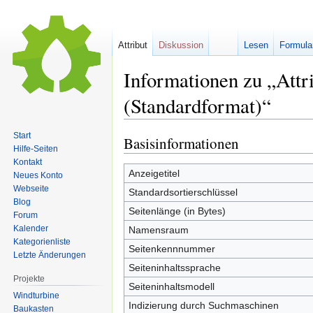
Attribut
Diskussion
Lesen
Formula
Informationen zu „Attr
(Standardformat)“
Start
Basisinformationen
Zur
Zur
Hilfe-Seiten
Navigation
Suche
Kontakt
springen
springen
Anzeigetitel
Neues Konto
Webseite
Standardsortierschlüssel
Blog
Seitenlänge (in Bytes)
Forum
Kalender
Namensraum
Kategorienliste
Seitenkennnummer
Letzte Änderungen
Seiteninhaltssprache
Projekte
Seiteninhaltsmodell
Windturbine
Indizierung durch Suchmaschinen
Baukasten