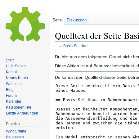
Seite
Diskussion
Quelltext der Seite Bas
←
Basis-Set Haus
Zur
Zur
Du bist aus dem folgenden Grund nicht bere
Start
Navigation
Suche
Diese Aktion ist auf Benutzer beschränkt, 
Hilfe-Seiten
springen
springen
Kontakt
Du kannst den Quelltext dieser Seite betr
Neues Konto
Webseite
Blog
Forum
Kalender
Kategorienliste
Letzte Änderungen
Projekte
Windturbine
Baukasten