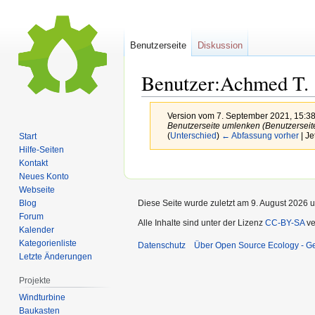
Benutzerseite
Diskussion
Benutzer:Achmed T.
Version vom 7. September 2021, 15:3
Benutzerseite umlenken (Benutzerseite 
(
Unterschied
)
← Abfassung vorher
| Je
Start
Hilfe-Seiten
Kontakt
Zur
Zur
Neues Konto
Navigation
Suche
Webseite
springen
springen
Diese Seite wurde zuletzt am 9. August 2026 u
Blog
Forum
Alle Inhalte sind unter der Lizenz
CC-BY-SA
ve
Kalender
Kategorienliste
Datenschutz
Über Open Source Ecology - 
Letzte Änderungen
Projekte
Windturbine
Baukasten