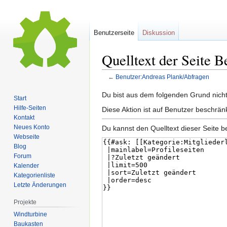
Benutzerseite
Diskussion
Quelltext der Seite 
←
Benutzer:Andreas Plank/Abfragen
Zur
Zur
Du bist aus dem folgenden Grund nicht 
Start
Navigation
Suche
Hilfe-Seiten
Diese Aktion ist auf Benutzer beschrän
springen
springen
Kontakt
Neues Konto
Du kannst den Quelltext dieser Seite b
Webseite
Blog
Forum
Kalender
Kategorienliste
Letzte Änderungen
Projekte
Windturbine
Baukasten