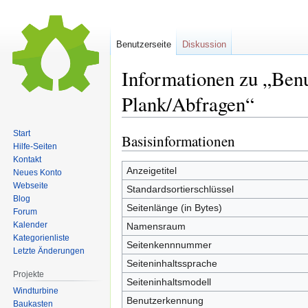
Benutzerseite
Diskussion
Informationen zu „Ben
Plank/Abfragen“
Start
Basisinformationen
Zur
Zur
Hilfe-Seiten
Navigation
Suche
Kontakt
springen
springen
Anzeigetitel
Neues Konto
Webseite
Standardsortierschlüssel
Blog
Seitenlänge (in Bytes)
Forum
Kalender
Namensraum
Kategorienliste
Seitenkennnummer
Letzte Änderungen
Seiteninhaltssprache
Projekte
Seiteninhaltsmodell
Windturbine
Benutzerkennung
Baukasten