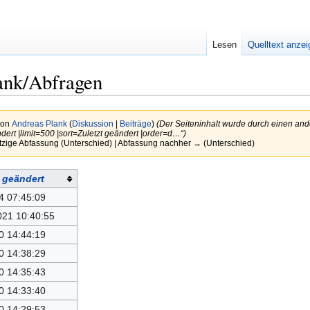
Lesen
Quelltext anze
ank/Abfragen
von
Andreas Plank
(
Diskussion
|
Beiträge
)
(Der Seiteninhalt wurde durch einen ande
dert |limit=500 |sort=Zuletzt geändert |order=d…“)
tzige Abfassung (Unterschied) | Abfassung nachher → (Unterschied)
t geändert
4 07:45:09
021 10:40:55
0 14:44:19
0 14:38:29
0 14:35:43
0 14:33:40
0 14:29:53