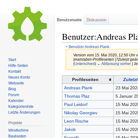
Benutzerseite
Diskussion
Benutzer:Andreas Pl
<
Benutzer:Andreas Plank
Version vom 15. Mai 2020, 12:50 Uhr 
|mainlabel=Profileseiten |?Zuletzt geän
Start
(
Unterschied
)
← Abfassung vorher
| Je
Hilfe-Seiten
Kontakt
Neues Konto
Zur
Zur
Profileseiten
Zuletz
Webseite
Navigation
Suche
Andreas Plank
23 Mai 202
Blog
springen
springen
Forum
Thomas Plaz
5 Januar 2
Kalender
Paul Leidorf
15 Mai 202
Kategorienliste
Nikolay Georgiev
15 Mai 202
Letzte Änderungen
Leon Rische
15 Mai 202
Projekte
Jakob
15 Mai 202
Windturbine
Baukasten
FranzN
15 Mai 202