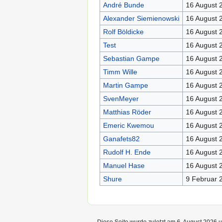
André Bunde
16 August 
Alexander Siemienowski
16 August 
Rolf Böldicke
16 August 
Test
16 August 
Sebastian Gampe
16 August 
Timm Wille
16 August 
Martin Gampe
16 August 
SvenMeyer
16 August 
Matthias Röder
16 August 
Emeric Kwemou
16 August 
Ganafets82
16 August 
Rudolf H. Ende
16 August 
Manuel Hase
16 August 
Shure
9 Februar 
Diese Seite wurde zuletzt am 6. August 2026 u