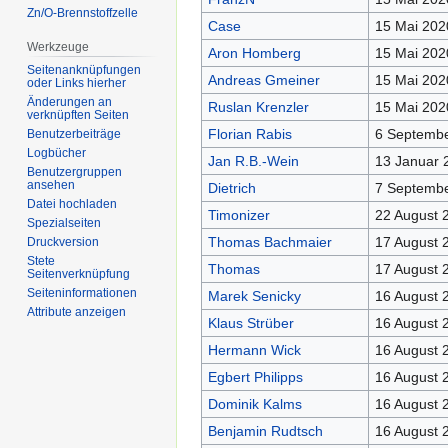
Zn/O-Brennstoffzelle
Case
15 Mai 202
Werkzeuge
Aron Homberg
15 Mai 202
Seitenanknüpfungen
Andreas Gmeiner
15 Mai 202
oder Links hierher
Änderungen an
Ruslan Krenzler
15 Mai 202
verknüpften Seiten
Florian Rabis
6 Septembe
Benutzerbeiträge
Logbücher
Jan R.B.-Wein
13 Januar 
Benutzergruppen
ansehen
Dietrich
7 Septembe
Datei hochladen
Timonizer
22 August 
Spezialseiten
Thomas Bachmaier
17 August 
Druckversion
Stete
Thomas
17 August 
Seitenverknüpfung
Seiten­informationen
Marek Senicky
16 August 
Attribute anzeigen
Klaus Strüber
16 August 
Hermann Wick
16 August 
Egbert Philipps
16 August 
Dominik Kalms
16 August 
Benjamin Rudtsch
16 August 