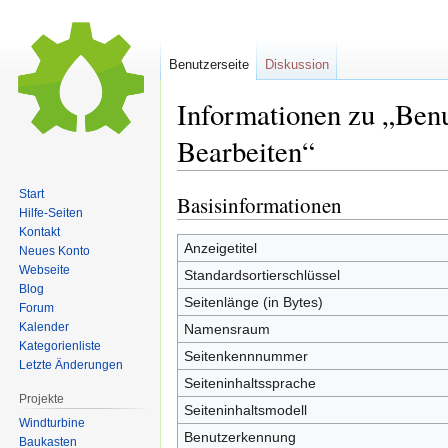
Benutzerseite
Diskussion
Informationen zu „Benu
Bearbeiten“
Start
Basisinformationen
Zur
Zur
Hilfe-Seiten
Navigation
Suche
Kontakt
springen
springen
Anzeigetitel
Neues Konto
Webseite
Standardsortierschlüssel
Blog
Seitenlänge (in Bytes)
Forum
Kalender
Namensraum
Kategorienliste
Seitenkennnummer
Letzte Änderungen
Seiteninhaltssprache
Projekte
Seiteninhaltsmodell
Windturbine
Benutzerkennung
Baukasten