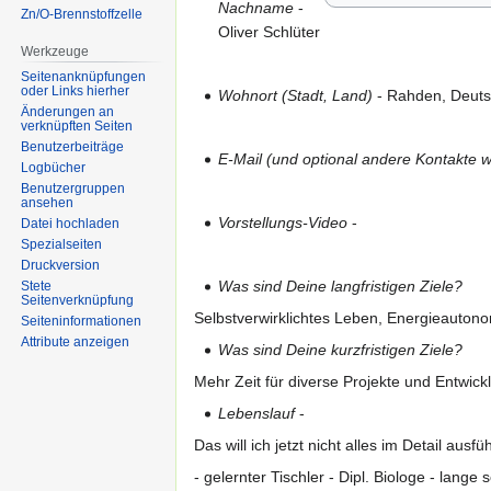
Nachname
-
Zn/O-Brennstoffzelle
Oliver Schlüter
Werkzeuge
Seitenanknüpfungen
oder Links hierher
Wohnort (Stadt, Land)
- Rahden, Deuts
Änderungen an
verknüpften Seiten
Benutzerbeiträge
E-Mail (und optional andere Kontakte 
Logbücher
Benutzergruppen
ansehen
Vorstellungs-Video
-
Datei hochladen
Spezialseiten
Druckversion
Was sind Deine langfristigen Ziele?
Stete
Seitenverknüpfung
Selbstverwirklichtes Leben, Energieauton
Seiten­informationen
Attribute anzeigen
Was sind Deine kurzfristigen Ziele?
Mehr Zeit für diverse Projekte und Entwic
Lebenslauf
-
Das will ich jetzt nicht alles im Detail aus
- gelernter Tischler - Dipl. Biologe - lange