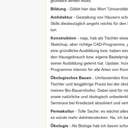
gründlich lernen muss.
Bildung
- Gildet hier das Wort "Universit
Architektur
- Gestaltung von Häusern sche
Skills diesbezüglich angeht reichts für den
tun.
Konstruktion
- naja, hab als Tischler etw
Sketchup, aber richtige CAD-Programme, g
eine gründliche Ausbildung bzw. haben eine
den Hausgebrauch bzw. eigene Bastelprojek
seiner Ausbildung gelernt hat. Update: In
Programme intensiv für alle Arten von Kon
Ökologisches Bauen
- Umfassendes Know
Tischler und langjährige Praxis bei der 
meines Bio-Bauernhofes. Dabei sind für mi
sowie natürliche und ökologisch unbedenkl
Seminare bei Kreidezeit absolviert und vert
Permakultur
- Tolle Sache: es wächst alle
es würde mehr dahinterstecken. Na, ich bau
Ökologie
- Als Biologe hab ich davon sch