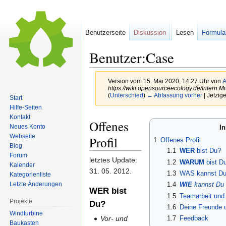
Benutzerseite
Diskussion
Lesen
Formula
Benutzer:Case
Version vom 15. Mai 2020, 14:27 Uhr von
A
https://wiki.opensourceecology.de/Intern:Mit
(
Unterschied
)
← Abfassung vorher
| Jetzig
Start
Hilfe-Seiten
Kontakt
Zur
Zur
Offenes
Neues Konto
In
Navigation
Suche
Webseite
Profil
1
Offenes Profil
springen
springen
Blog
1.1
WER
bist Du?
Forum
letztes Update:
1.2
WARUM
bist Du
Kalender
31. 05. 2012.
1.3
WAS kannst Du 
Kategorienliste
Letzte Änderungen
1.4
WIE
kannst Du 
WER
bist
1.5
Teamarbeit und
Projekte
Du?
1.6
Deine Freunde 
Windturbine
Vor- und
1.7
Feedback
Baukasten