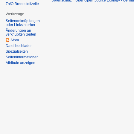
Datenschutz
Über Open Source Ecology - Germ
Zn/O-Brennstoffzelle
Werkzeuge
Seitenanknüpfungen
oder Links hierher
Änderungen an
verknüpften Seiten
Atom
Datei hochladen
Spezialseiten
Seiten­informationen
Attribute anzeigen