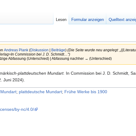
Lesen
Formular anzeigen
Quelltext anze
von
Andreas Plank
(
Diskussion
|
Beiträge
)
(Die Seite wurde neu angelegt: „{{Literat
Verlag=In Commission bei J. D. Schmidt…“)
tzige Abfassung (Unterschied) | Abfassung nachher → (Unterschied)
märkisch-plattdeutschen Mundart.
In Commission bei J. D. Schmidt, Sal
. Juni 2024).
 Mundart
;
plattdeutsche Mundart
;
Frühe Werke bis 1900
icenses/by-nc/4.0/