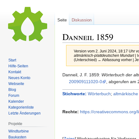
Seite
Diskussion
Danneil
1859
Version vom 2. Juni 2024, 18:17 Uhr 
altmärkisch-plattdeutschen Mundart | 
(Unterschied) ← Abfassung vorher | Je
Start
Hilfe-Seiten
Kontakt
Zur
Zur
Danneil,
J.
F.
1859
:
Wörterbuch der alt
Neues Konto
Navigation
Suche
200909111020-0
, abgerufen am 2
Webseite
springen
springen
Blog
Stichworte:
Wörterbuch
;
altmärkische
Forum
Kalender
Kategorienliste
Rechte:
https://creativecommons.org/l
Letzte Änderungen
Projekte
Windturbine
Baukasten
Zeige
Werkzeugkasten für Verfasser