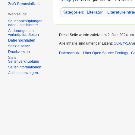
Zn/O-Brennstoffzelle
Kategorien
:
Literatur
Literatureintra
Werkzeuge
Seitenanknüpfungen
oder Links hierher
Änderungen an
verknüpften Seiten
Diese Seite wurde zuletzt am 2. Juni 2024 um 
Datei hochladen
Alle Inhalte sind unter der Lizenz
CC-BY-SA
ve
Spezialseiten
Druckversion
Datenschutz
Über Open Source Ecology - 
Stete
Seitenverknüpfung
Seiten­informationen
Attribute anzeigen