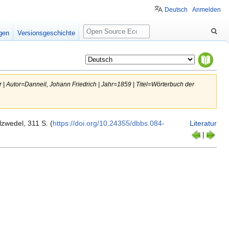
Deutsch
Anmelden
Suche
igen
Versionsgeschichte
ur | Autor=Danneil, Johann Friedrich | Jahr=1859 | Titel=Wörterbuch der
zwedel, 311 S. (
https:/​/​doi.​org/​10.​24355/​dbbs.​084-
Literatur
|