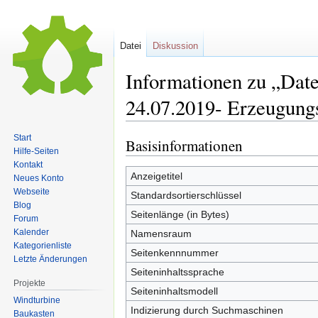
Datei
Diskussion
Informationen zu „Date
24.07.2019- Erzeugungs
Start
Basisinformationen
Zur
Zur
Hilfe-Seiten
Navigation
Suche
Kontakt
springen
springen
Anzeigetitel
Neues Konto
Webseite
Standardsortierschlüssel
Blog
Seitenlänge (in Bytes)
Forum
Kalender
Namensraum
Kategorienliste
Seitenkennnummer
Letzte Änderungen
Seiteninhaltssprache
Projekte
Seiteninhaltsmodell
Windturbine
Indizierung durch Suchmaschinen
Baukasten