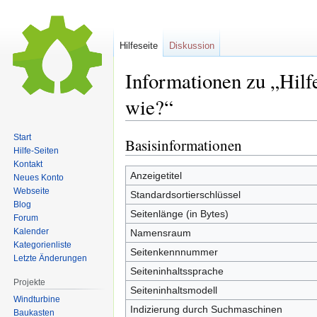
Hilfeseite
Diskussion
Informationen zu „Hil
wie?“
Start
Basisinformationen
Zur
Zur
Hilfe-Seiten
Navigation
Suche
Kontakt
springen
springen
Anzeigetitel
Neues Konto
Webseite
Standardsortierschlüssel
Blog
Seitenlänge (in Bytes)
Forum
Kalender
Namensraum
Kategorienliste
Seitenkennnummer
Letzte Änderungen
Seiteninhaltssprache
Projekte
Seiteninhaltsmodell
Windturbine
Indizierung durch Suchmaschinen
Baukasten