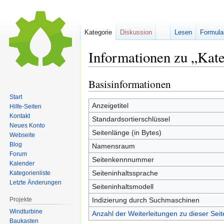
Kategorie
Diskussion
Lesen
Formula
Informationen zu „Kat
Basisinformationen
Zur
Zur
Navigation
Suche
Start
springen
springen
Anzeigetitel
Hilfe-Seiten
Kontakt
Standardsortierschlüssel
Neues Konto
Seitenlänge (in Bytes)
Webseite
Blog
Namensraum
Forum
Seitenkennnummer
Kalender
Seiteninhaltssprache
Kategorienliste
Letzte Änderungen
Seiteninhaltsmodell
Projekte
Indizierung durch Suchmaschinen
Windturbine
Anzahl der Weiterleitungen zu dieser Seit
Baukasten