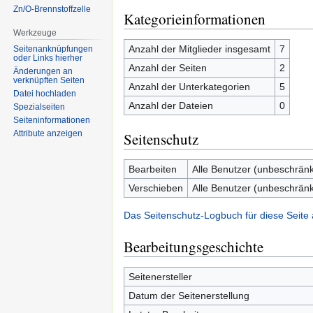
Zn/O-Brennstoffzelle
Kategorieinformationen
Werkzeuge
Anzahl der Mitglieder insgesamt
7
Seitenanknüpfungen
oder Links hierher
Anzahl der Seiten
2
Änderungen an
verknüpften Seiten
Anzahl der Unterkategorien
5
Datei hochladen
Anzahl der Dateien
0
Spezialseiten
Seiten­informationen
Attribute anzeigen
Seitenschutz
Bearbeiten
Alle Benutzer (unbeschränk
Verschieben
Alle Benutzer (unbeschränk
Das Seitenschutz-Logbuch für diese Seite
Bearbeitungsgeschichte
Seitenersteller
Datum der Seitenerstellung