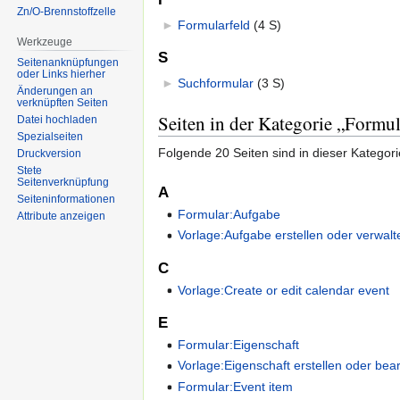
Zn/O-Brennstoffzelle
►
Formularfeld
‎
(4 S)
Werkzeuge
S
Seitenanknüpfungen
oder Links hierher
►
Suchformular
‎
(3 S)
Änderungen an
verknüpften Seiten
Seiten in der Kategorie „Formul
Datei hochladen
Spezialseiten
Folgende 20 Seiten sind in dieser Kategor
Druckversion
Stete
Seitenverknüpfung
A
Seiten­informationen
Formular:Aufgabe
Attribute anzeigen
Vorlage:Aufgabe erstellen oder verwalt
C
Vorlage:Create or edit calendar event
E
Formular:Eigenschaft
Vorlage:Eigenschaft erstellen oder bea
Formular:Event item