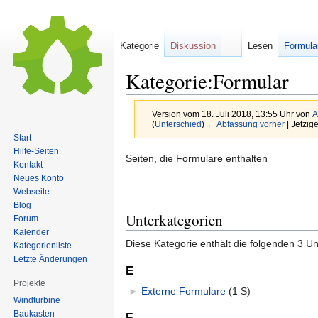
Kategorie
Diskussion
Lesen
Formula
Kategorie:Formular
Version vom 18. Juli 2018, 13:55 Uhr von
A
(
Unterschied
)
← Abfassung vorher
| Jetzig
Start
Hilfe-Seiten
Zur
Zur
Seiten, die Formulare enthalten
Kontakt
Navigation
Suche
Neues Konto
springen
springen
Webseite
Blog
Unterkategorien
Forum
Kalender
Diese Kategorie enthält die folgenden 3 Un
Kategorienliste
Letzte Änderungen
E
Projekte
►
Externe Formulare
‎
(1 S)
Windturbine
Baukasten
F