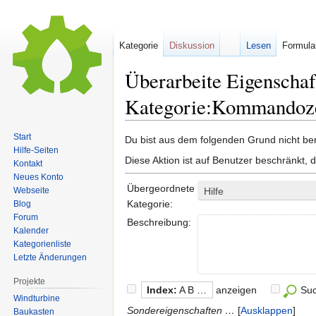
Kategorie
Diskussion
Lesen
Formula
Überarbeite Eigenschaf
Kategorie:Kommandoze
Start
Zur
Zur
Du bist aus dem folgenden Grund nicht bere
Hilfe-Seiten
Navigation
Suche
Diese Aktion ist auf Benutzer beschränkt, 
Kontakt
springen
springen
Neues Konto
Übergeordnete
Webseite
Hilfe
Kategorie:
Blog
Forum
Beschreibung:
Kalender
Kategorienliste
Letzte Änderungen
Projekte
Index:
A B …
anzeigen
Su
Windturbine
Sondereigenschaften …
Ausklappen
Baukasten