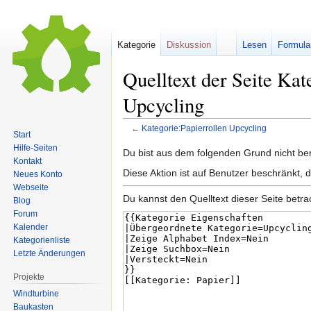
Kategorie
Diskussion
Lesen
Formula
Quelltext der Seite Kat
Upcycling
←
Kategorie:Papierrollen Upcycling
Start
Hilfe-Seiten
Zur
Zur
Du bist aus dem folgenden Grund nicht bere
Kontakt
Navigation
Suche
Diese Aktion ist auf Benutzer beschränkt, 
Neues Konto
springen
springen
Webseite
Du kannst den Quelltext dieser Seite betr
Blog
Forum
Kalender
Kategorienliste
Letzte Änderungen
Projekte
Windturbine
Baukasten