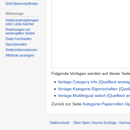
Zn/O-Brennstoffzelle
Werkzeuge
Seitenanknüpfungen
oder Links hierher
Änderungen an
verknüpften Seiten
Datei hochladen
Spezialseiten
Seiten­informationen
Attribute anzeigen
Folgende Vorlagen werden auf dieser Seit
Vorlage:Category info
(
Quelltext anzei
Vorlage:Kategorie Eigenschaften
(
Quel
Vorlage:Multilingual switch
(
Quelltext a
Zurück zur Seite
Kategorie:Papierrollen Up
Datenschutz
Über Open Source Ecology - Germ