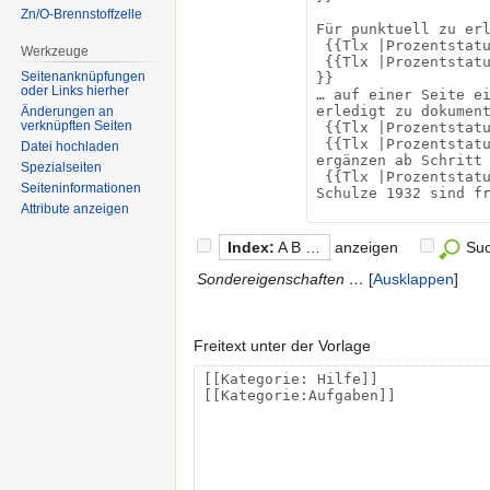
Zn/O-Brennstoffzelle
Werkzeuge
Seitenanknüpfungen
oder Links hierher
Änderungen an
verknüpften Seiten
Datei hochladen
Spezialseiten
Seiten­informationen
Attribute anzeigen
Index:
A B …
anzeigen
Su
Sondereigenschaften …
Ausklappen
Freitext unter der Vorlage