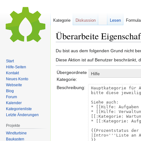
Kategorie
Diskussion
Lesen
Formula
Überarbeite Eigenschaf
Zur
Zur
Du bist aus dem folgenden Grund nicht bere
Navigation
Suche
Diese Aktion ist auf Benutzer beschränkt, 
Start
springen
springen
Hilfe-Seiten
Übergeordnete
Kontakt
Hilfe
Neues Konto
Kategorie:
Webseite
Beschreibung:
Blog
Forum
Kalender
Kategorienliste
Letzte Änderungen
Projekte
Windturbine
Baukasten