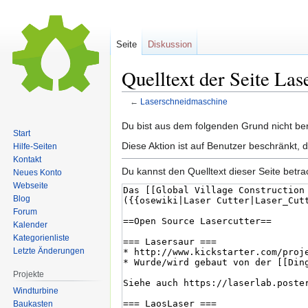
Seite
Diskussion
Quelltext der Seite La
←
Laserschneidmaschine
Zur
Zur
Du bist aus dem folgenden Grund nicht bere
Start
Navigation
Suche
Diese Aktion ist auf Benutzer beschränkt, 
Hilfe-Seiten
springen
springen
Kontakt
Du kannst den Quelltext dieser Seite betr
Neues Konto
Webseite
Blog
Forum
Kalender
Kategorienliste
Letzte Änderungen
Projekte
Windturbine
Baukasten