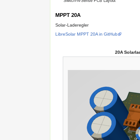
Switch-N-Sense PCB Layout
MPPT 20A
Solar-Laderegler
LibreSolar MPPT 20A in GitHub
20A Solarla