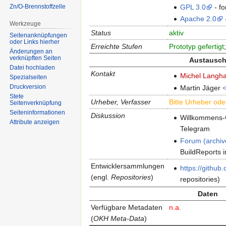
Zn/O-Brennstoffzelle
GPL 3.0
- fo
Apache 2.0
Werkzeuge
Status
aktiv
Seitenanknüpfungen
oder Links hierher
Erreichte Stufen
Prototyp gefertigt
Änderungen an
verknüpften Seiten
Austausc
Datei hochladen
Kontakt
Michel Lang
Spezialseiten
Druckversion
Martin Jäger
<
Stete
Urheber, Verfasser
Bitte Urheber ode
Seitenverknüpfung
Seiten­informationen
Diskussion
Willkommens
Attribute anzeigen
Telegram
Forum (archiv
BuildReports
Ent­wickler­samm­lun­gen
https://github
(engl.
Repositories
)
repositories)
Daten
Ver­füg­ba­re Meta­da­ten
n.a.
(
OKH Meta-Data
)