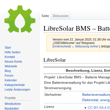
Seite
Diskussion
LibreSolar BMS – Bat
Version vom 22. Januar 2025, 01:38 Uhr v
„OSEGWelcome“ auf Telegram)
(
Unterschied
)
← Abfassung vorher
| Jetzig
Start
Hilfe-Seiten
Kontakt
Zur
Zur
LibreSolar
Neues Konto
Navigation
Suche
Webseite
springen
springen
Beschreibung, Lizenz, En
Blog
Forum
Projekt
: LibreSolar BMS – Batterie Mana
Kalender
Eine Batterieverwaltung für das Projekt L
Kategorienliste
Stromversorgung.
Letzte Änderungen
Stichwörter
Batterieverwaltun
Projekte
Elektrizität
;
energ
Windturbine
Lizenz
CC-BY-SA 4.0
Baukasten