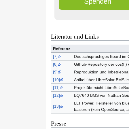
Spenden
Literatur und Links
Referenz
[7]
Deutschsprachiges Board im
[8]
Github-Repository der cos(h) 
[9]
Reproduktion und Inbetriebn
[10]
Artikel über LibreSolar BMS im
[11]
Projektübersicht LibreSolarBox
[12]
BQ7640 BMS von Nathan Seidl
LLT Power, Hersteller von bl
[13]
basieren (kein OpenSource, a
Presse