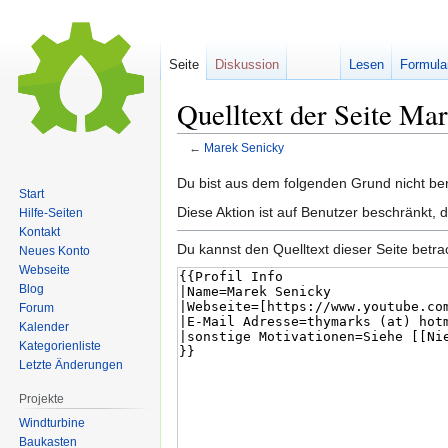
Seite
Diskussion
Lesen
Formula
Quelltext der Seite Ma
←
Marek Senicky
Zur
Zur
Du bist aus dem folgenden Grund nicht bere
Start
Navigation
Suche
Diese Aktion ist auf Benutzer beschränkt, 
Hilfe-Seiten
springen
springen
Kontakt
Du kannst den Quelltext dieser Seite betr
Neues Konto
Webseite
Blog
Forum
Kalender
Kategorienliste
Letzte Änderungen
Projekte
Windturbine
Baukasten