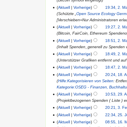
Bitcoin symbol eingefügt
Aktuell
Vorherige
19:34, 2. M
Schützte „
Open Source Ecology Ger
[Verschieben=Nur Administratoren erla
Aktuell
Vorherige
19:27, 2. M
Bitcoin, FairCoin, Ethereum Spendeno
Aktuell
Vorherige
18:51, 2. M
Inhalt Spenden_generell zu Spenden v
Aktuell
Vorherige
18:49, 2. M
Unterstützer Grafiken entfernt und auf
Aktuell
Vorherige
18:47, 2. M
Aktuell
Vorherige
20:24, 18. 
Hilfe:Kategorisieren von Seiten
: Entfe
Kategorie:OSEG - Finanzen, Buchhaltu
Aktuell
Vorherige
10:53, 29. 
Projektbezogenen Spenden ( Liste ) ent
Aktuell
Vorherige
20:21, 3. F
Aktuell
Vorherige
22:34, 25. J
Aktuell
Vorherige
08:55, 16. 