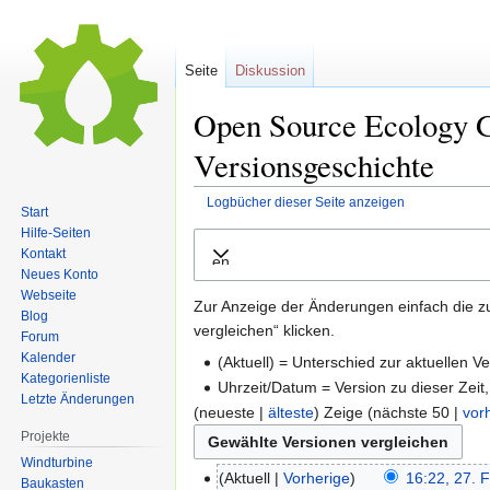
Seite
Diskussion
Open Source Ecology 
Versionsgeschichte
Logbücher dieser Seite anzeigen
Start
Hilfe-Seiten
Zur
Zur
Kontakt
Ausklappen
Navigation
Suche
Neues Konto
springen
springen
Webseite
Zur Anzeige der Änderungen einfach die z
Blog
vergleichen“ klicken.
Forum
Kalender
(Aktuell) = Unterschied zur aktuellen V
Kategorienliste
Uhrzeit/Datum = Version zu dieser Zei
Letzte Änderungen
(neueste |
älteste
) Zeige (nächste 50 |
vor
Projekte
Windturbine
Aktuell
Vorherige
16:22, 27. 
Baukasten