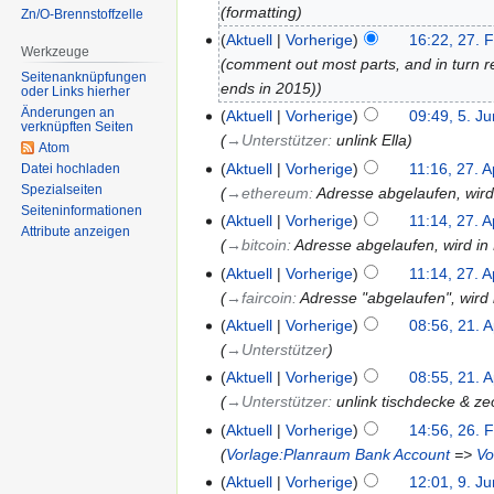
formatting
Zn/O-Brennstoffzelle
Aktuell
Vorherige
16:22, 27. 
Werkzeuge
comment out most parts, and in turn r
Seitenanknüpfungen
ends in 2015)
oder Links hierher
Änderungen an
Aktuell
Vorherige
09:49, 5. J
verknüpften Seiten
→‎Unterstützer
:
unlink Ella
Atom
Aktuell
Vorherige
11:16, 27. A
Datei hochladen
Spezialseiten
→‎ethereum
:
Adresse abgelaufen, wird
Seiten­informationen
Aktuell
Vorherige
11:14, 27. A
Attribute anzeigen
→‎bitcoin
:
Adresse abgelaufen, wird in 
Aktuell
Vorherige
11:14, 27. A
→‎faircoin
:
Adresse "abgelaufen", wird
Aktuell
Vorherige
08:56, 21. 
→‎Unterstützer
Aktuell
Vorherige
08:55, 21. 
→‎Unterstützer
:
unlink tischdecke & zeo
Aktuell
Vorherige
14:56, 26. 
Vorlage:Planraum Bank Account
=>
Vo
Aktuell
Vorherige
12:01, 9. J