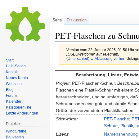
Seite
Diskussion
PET-Flaschen zu Schnu
Version vom 22. Januar 2025, 01:50 Uhr v
„OSEGWelcome“ auf Telegram)
(
Unterschied
)
← Abfassung vorher
| Jetzig
Start
Hilfe-Seiten
Kontakt
Zur
Zur
Beschreibung, Lizenz, Entwi
Neues Konto
Navigation
Suche
Projekt
: PET-Flaschen-Schnur.
Beschreibu
Webseite
springen
springen
Flaschen eine Plastik-Schnur mit einem S
Blog
Forum
herausschneiden, und so umfertigen, daß 
Kalender
Schrumessers eine gute und stabile Schnur
Kategorienliste
Größe der verwendeten Plastikflaschen.
Letzte Änderungen
Stichwörter
PET-Flasche
;
PE
Projekte
Schnur
;
Plastik
;
s
Windturbine
Lizenz
Namensnennung –
Baukasten