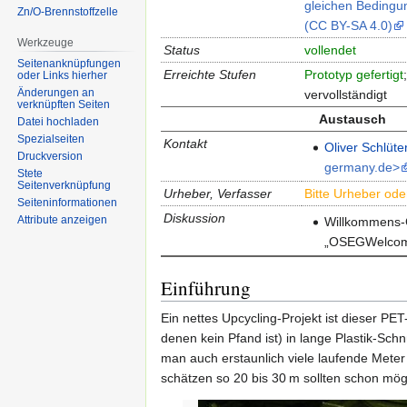
gleichen Bedingun
Zn/O-Brennstoffzelle
(CC BY-SA 4.0)
Werkzeuge
Status
vollendet
Seitenanknüpfungen
Erreichte Stufen
Prototyp gefertigt
oder Links hierher
Änderungen an
vervollständigt
verknüpften Seiten
Austausch
Datei hochladen
Spezialseiten
Kontakt
Oliver Schlüte
Druckversion
germany.de>
Stete
Seitenverknüpfung
Urheber, Verfasser
Bitte Urheber ode
Seiten­informationen
Diskussion
Attribute anzeigen
Willkommens
„OSEGWelcome
Einführung
Ein nettes Upcycling-Projekt ist dieser P
denen kein Pfand ist) in lange Plastik-Sc
man auch erstaunlich viele laufende Mete
schätzen so 20 bis 30 m sollten schon mögl