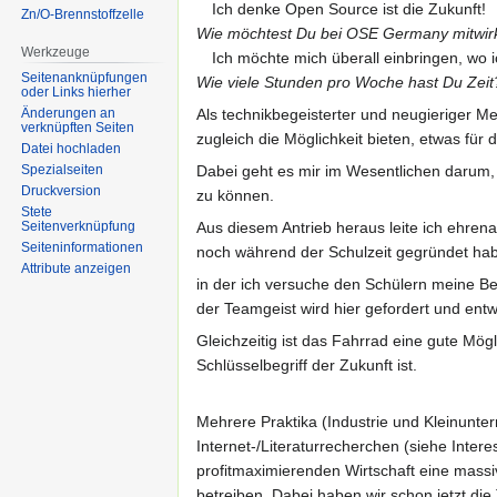
Ich denke Open Source ist die Zukunft!
Zn/O-Brennstoffzelle
Wie möchtest Du bei OSE Germany mitwir
Werkzeuge
Ich möchte mich überall einbringen, wo 
Seitenanknüpfungen
Wie viele Stunden pro Woche hast Du Zeit
oder Links hierher
Als technikbegeisterter und neugieriger 
Änderungen an
verknüpften Seiten
zugleich die Möglichkeit bieten, etwas für 
Datei hochladen
Dabei geht es mir im Wesentlichen darum,
Spezialseiten
Druckversion
zu können.
Stete
Aus diesem Antrieb heraus leite ich ehrenam
Seitenverknüpfung
Seiten­informationen
noch während der Schulzeit gegründet hab
Attribute anzeigen
in der ich versuche den Schülern meine B
der Teamgeist wird hier gefordert und entwi
Gleichzeitig ist das Fahrrad eine gute Mögl
Schlüsselbegriff der Zukunft ist.
Mehrere Praktika (Industrie und Kleinunt
Internet-/Literaturrecherchen (siehe Inte
profitmaximierenden Wirtschaft eine mass
betreiben. Dabei haben wir schon jetzt di