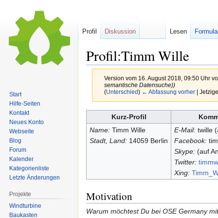
Profil
Diskussion
Lesen
Formula
Profil:Timm Wille
Version vom 16. August 2018, 09:50 Uhr v
semantische Datensuche))
(
Unterschied
)
← Abfassung vorher
| Jetzig
Start
Hilfe-Seiten
Kontakt
Zur
Zur
Kurz-Profil
Komm
Neues Konto
Navigation
Suche
Name:
Timm Wille
E-Mail:
twille 
Webseite
springen
springen
Stadt, Land:
14059 Berlin
Facebook:
tim
Blog
Forum
Skype:
(auf An
Kalender
Twitter:
timmwi
Kategorienliste
Xing:
Timm_Wi
Letzte Änderungen
Motivation
Projekte
Windturbine
Warum möchtest Du bei OSE Germany mitm
Baukasten