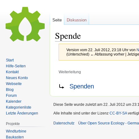
Seite
Diskussion
Spende
Version vom 22. Juli 2012, 23:18 Uhr von
N
(Unterschied) ← Abfassung vorher | Jetzig
Start
Hilfe-Seiten
Kontakt
Weiterleitung
Neues Konto
Zur
Zur
Weiterleitung nach:
Webseite
Spenden
Navigation
Suche
Blog
Forum
springen
springen
Kalender
Diese Seite wurde zuletzt am 22. Juli 2012 um 23:1
Kategorienliste
Alle Inhalte sind unter der Lizenz
CC-BY-SA
verfüg
Letzte Änderungen
Datenschutz
Über Open Source Ecology - Germ
Projekte
Windturbine
Baukasten