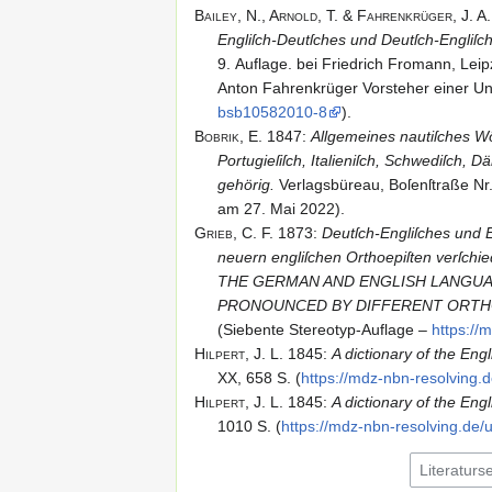
Bailey,
N.,
Arnold,
T. & Fahrenkrüger,
J.
A.
Französiſch,
Engliſch-Deutſches und Deutſch-Engliſch
Spaniſch,
9. Auflage. bei Friedrich Fromann, Leipzi
Portugieſiſch,
Anton Fahrenkrüger Vorsteher einer Unt
Italieniſch,
bsb10582010-8
).
Schwediſch,
Bobrik,
E.
1847
:
Allgemeines nautiſches Wö
Däniſch, Holländiſc
Portugieſiſch, Italieniſch, Schwediſch, 
zu des Verf.
gehörig.
Verlagsbüreau, Boſenſtraße Nr. 
Handbuch der
am 27. Mai 2022).
„Praktiſchen
Grieb,
C.
F.
1873
:
Deutſch-Engliſches und E
Seefahrtskunde“
neuern engliſchen Orthoepiſten verſch
gehörig
THE GERMAN AND ENGLISH LANGUA
Grieb - Deutsch-
Deutſch-Engliſches
PRONOUNCED BY DIFFERENT ORTH
Englisch - 1873
und Engliſch-
(
Siebente Stereotyp-Auflage
–
https:/​
Deutſches
Hilpert,
J.
L.
1845
:
A dictionary of the En
Wörterbuch – Mit
XX, 658 S. (
https:/​/​mdz-nbn-resolving
einer tabellariſchen
Hilpert,
J.
L.
1845
:
A dictionary of the En
Ueberſicht der von
1010 S. (
https:/​/​mdz-nbn-resolving.​d
den neuern
Hoyer,
E.
v. & Kreuter,
F.
(Hrsg.)
1902
:
Te
engliſchen
Civil- & Militär-Baukunst, Artillerie,
Orthoepiſten