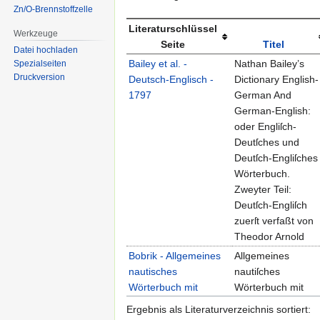
Zn/O-Brennstoffzelle
Literaturschlüssel
Werkzeuge
Seite
Titel
Datei hochladen
Bailey et al. -
Nathan Bailey’s
Spezialseiten
Druckversion
Deutsch-Englisch -
Dictionary English-
1797
German And
German-English:
oder Engliſch-
Deutſches und
Deutſch-Engliſches
Wörterbuch.
Zweyter Teil:
Deutſch-Engliſch
zuerſt verfaßt von
Theodor Arnold
Bobrik - Allgemeines
Allgemeines
nautisches
nautiſches
Wörterbuch mit
Wörterbuch mit
Sacherklärungen -
Sacherklärungen:
Ergebnis als Literaturverzeichnis sortiert:
1847
Deutſch, Engliſch,