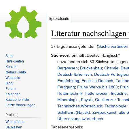
Spezialseite
Literatur nachschlagen
Zur
Zur
17 Ergebnisse gefunden (
Suche veränder
Navigation
Suche
Stichwort
enthält „Deutsch-Englisch“
Start
springen
springen
dazu fanden sich 53 Stichworte insge
Hilfe-Seiten
Kontakt
Bergwesen
;
Brückenbau
;
Chemie
;
Deu
Neues Konto
Deutsch-Italienisch
;
Deutsch-Portugies
Webseite
Empfehlung
;
Englisch-Deutsch
;
Fachbe
Blog
Fertigung
;
Frühe Werke bis 1800
;
Früh
Forum
Hüttentechnik
;
Hüttenwesen
;
Industrie
Kalender
Mineralogie
;
Physik
;
Quellen zur Techni
Kategorienliste
Letzte Änderungen
Technisches Wörterbuch
;
Technologie
;
Schiffahrt (Nautik)
;
Zivilbaukunst
;
alte 
Projekte
Übersetzungswörterbuch
Windturbine
Tabellenergebnis:
Baukasten