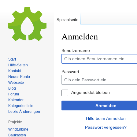
Spezialseite
Anmelden
Zur
Zur
Benutzername
Navigation
Suche
Start
springen
springen
Hilfe-Seiten
Kontakt
Passwort
Neues Konto
Webseite
Blog
Angemeldet bleiben
Forum
Kalender
Anmelden
Kategorienliste
Letzte Änderungen
Hilfe beim Anmelden
Projekte
Passwort vergessen?
Windturbine
Baukasten