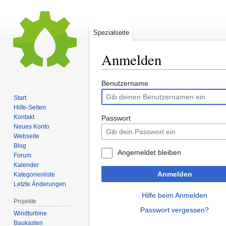
Spezialseite
Anmelden
Zur
Zur
Benutzername
Navigation
Suche
Start
springen
springen
Hilfe-Seiten
Kontakt
Passwort
Neues Konto
Webseite
Blog
Angemeldet bleiben
Forum
Kalender
Anmelden
Kategorienliste
Letzte Änderungen
Hilfe beim Anmelden
Projekte
Passwort vergessen?
Windturbine
Baukasten