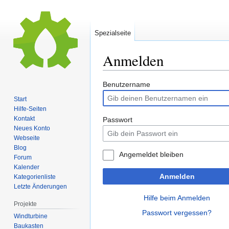
Spezialseite
Anmelden
Zur
Zur
Benutzername
Navigation
Suche
Start
springen
springen
Hilfe-Seiten
Kontakt
Passwort
Neues Konto
Webseite
Blog
Angemeldet bleiben
Forum
Kalender
Anmelden
Kategorienliste
Letzte Änderungen
Hilfe beim Anmelden
Projekte
Passwort vergessen?
Windturbine
Baukasten