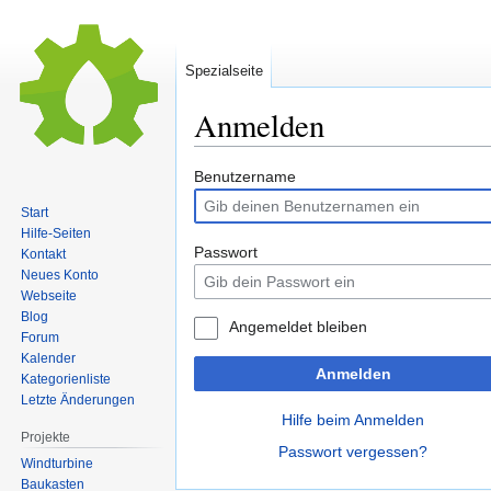
Spezialseite
Anmelden
Zur
Zur
Benutzername
Navigation
Suche
Start
springen
springen
Hilfe-Seiten
Passwort
Kontakt
Neues Konto
Webseite
Blog
Angemeldet bleiben
Forum
Kalender
Anmelden
Kategorienliste
Letzte Änderungen
Hilfe beim Anmelden
Projekte
Passwort vergessen?
Windturbine
Baukasten