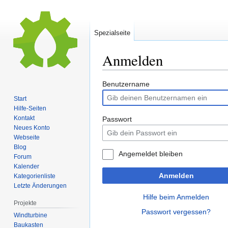
Spezialseite
Anmelden
Zur
Zur
Benutzername
Navigation
Suche
Start
springen
springen
Hilfe-Seiten
Kontakt
Passwort
Neues Konto
Webseite
Blog
Angemeldet bleiben
Forum
Kalender
Anmelden
Kategorienliste
Letzte Änderungen
Hilfe beim Anmelden
Projekte
Passwort vergessen?
Windturbine
Baukasten