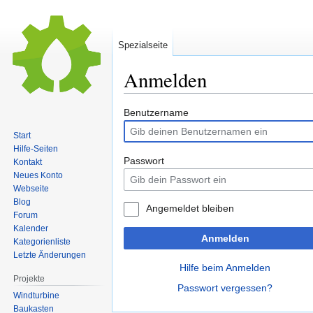
Spezialseite
Anmelden
Zur
Zur
Benutzername
Navigation
Suche
Start
springen
springen
Hilfe-Seiten
Passwort
Kontakt
Neues Konto
Webseite
Blog
Angemeldet bleiben
Forum
Kalender
Anmelden
Kategorienliste
Letzte Änderungen
Hilfe beim Anmelden
Projekte
Passwort vergessen?
Windturbine
Baukasten